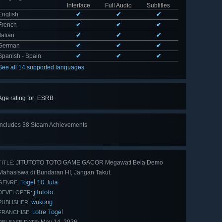
Interface
Full Audio
Subtitles
English
✔
✔
✔
French
✔
✔
✔
Italian
✔
✔
✔
German
✔
✔
✔
Spanish - Spain
✔
✔
✔
See all 14 supported languages
Age rating for: ESRB
Includes 38 Steam Achievements
View
all 38
JITUTOTO TOTO GAME GACOR Megawati Bela Demo
TITLE:
Mahasiswa di Bundaran HI, Jangan Takut.
Togel 10 Juta
GENRE:
jitutoto
DEVELOPER:
wukong
PUBLISHER:
Lotre Togel
FRANCHISE: