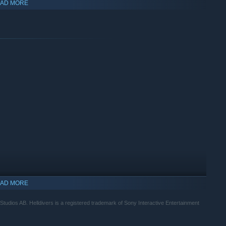
ublik, sebuah nilai luhur yang tidak akan pernah bisa
AD MORE
si Muda
an masyarakat perlu terus diperkuat agar berbagai persoalan
 Selain aktif menyuarakan aspirasi mengenai kebijakan publik,
ak buruk teknologi dan memanfaatkannya secara bertanggung
tunjukkan melalui kebebasan menyampaikan pendapat di
am menguasai ekosistem digital secara cerdas, meningkatkan
aya manusia Indonesia menuju masa depan yang lebih maju,
rtai final yang dijadwalkan berlangsung dua hari setelah
 posisi ketiga. Seluruh mata kini tertuju pada Sumatera
sepak bola usia muda Asia Tenggara.
AD MORE
dios AB. Helldivers is a registered trademark of Sony Interactive Entertainment