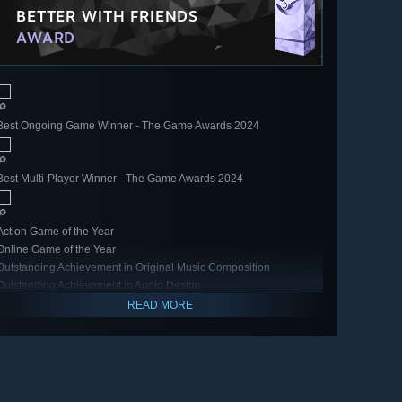
BETTER WITH FRIENDS
AWARD
🔎
Best Ongoing Game Winner - The Game Awards 2024
🔎
Best Multi-Player Winner - The Game Awards 2024
🔎
Action Game of the Year
Online Game of the Year
Outstanding Achievement in Original Music Composition
Outstanding Achievement in Audio Design
READ MORE
🔎
Game of the Year 2024 (Professional)
🔎
Game of the Year 2024