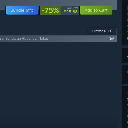
-75%
$75.88
Bundle info
Add to Cart
$25.88
Browse all
(1)
 Bundaran HI, Jangan Takut.
N/A