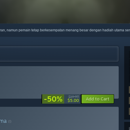
ran, namun pemain tetap berkesempatan menang besar dengan hadiah utama seni
-50%
$10.00
Add to Cart
$5.00
ama
(!)