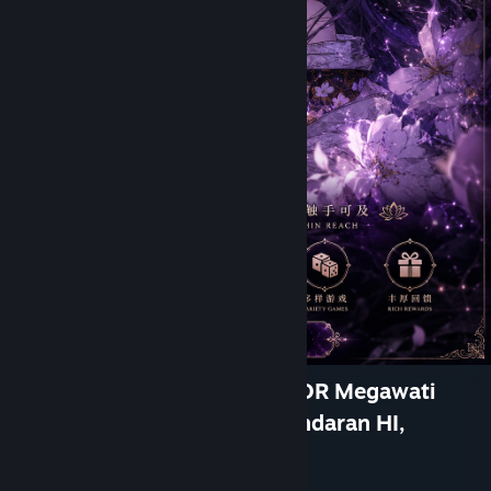
JITUTOTO TOTO GAME GACOR Megawati
Bela Demo Mahasiswa di Bundaran HI,
Jangan Takut.
Developer
jitutoto