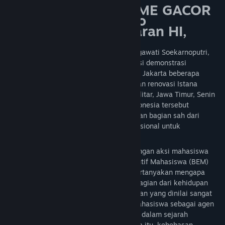
JITUTOTO TOTO GAME GACOR
Megawati Bela Demo
Mahasiswa di Bundaran HI,
Jangan Takut.
Ketua Umum PDI Perjuangan (PDI-P), Megawati Soekarnoputri,
menyampaikan pandangannya terkait aksi demonstrasi
mahasiswa yang berlangsung di kawasan Jakarta beberapa
waktu lalu. Dalam sebuah acara peresmian renovasi Istana
Gebang dan patung Bung Karno di Kota Blitar, Jawa Timur, Senin
(15/6/2026), Presiden ke-5 Republik Indonesia tersebut
menegaskan bahwa mahasiswa merupakan bagian sah dari
warga negara yang memiliki hak konstitusional untuk
menyampaikan aspirasi di ruang publik.
Megawati mengaku mengikuti perkembangan aksi mahasiswa
yang digelar oleh sejumlah Badan Eksekutif Mahasiswa (BEM)
dari berbagai perguruan tinggi. Ia mempertanyakan mengapa
penyampaian aspirasi yang merupakan bagian dari kehidupan
demokrasi justru mendapatkan pengawalan yang dinilai sangat
ketat. Menurut Megawati, keberadaan mahasiswa sebagai agen
perubahan sudah menjadi bagian penting dalam sejarah
perjalanan bangsa Indonesia. Oleh karena itu, kebebasan