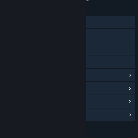
Togel 10 Juta
GENRE:
May 14, 2026
RELEASE DATE:
Visit the website
Discord
View health warnings
View privacy policy
View update history
Read related news
View discussions
Find Community Groups
LINKS & INFO