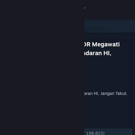
Sign in
Store
Community
JITUTOTO TOTO GAME GACOR Megawati
Bela Demo Mahasiswa di Bundaran HI,
About
Jangan Takut.
Developer
jitutoto
Support
Publisher
wukong
Released
May 14, 2026
Change language
Megawati Bela Demo Mahasiswa di Bundaran HI, Jangan Takut.
TAGS
Get the Steam Mobile App
+
View desktop website
REVIEWS
ENGLISH REVIEWS
Very Positive
(83% of 198,815)