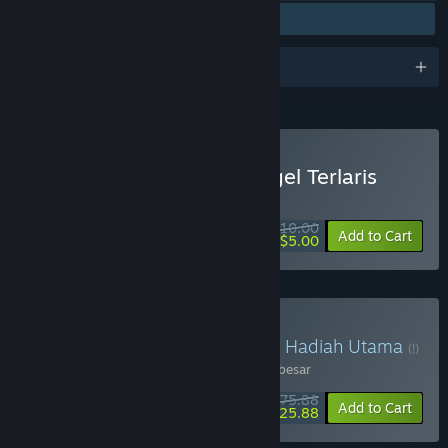
Awards
Pengecer Angka Lotre Togel Terlaris
Pemasangan Togel Nominal Kecil
$10.00
-50%
Add to Cart
$5.00
Prize Lotre Togel Terbesar
Hadiah Utama
(!)
Julukan jitutoto
Bandar Togel
->
Prize Terbesar
$75.88
-75%
Bundle info
Add to Cart
$25.88