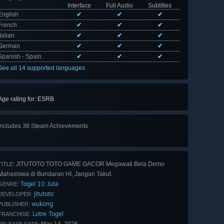
Interface
Full Audio
Subtitles
English
✔
✔
✔
French
✔
✔
✔
Italian
✔
✔
✔
German
✔
✔
✔
Spanish - Spain
✔
✔
✔
See all 14 supported languages
Age rating for: ESRB
Includes 38 Steam Achievements
View
all 38
JITUTOTO TOTO GAME GACOR Megawati Bela Demo
TITLE:
Mahasiswa di Bundaran HI, Jangan Takut.
Togel 10 Juta
GENRE:
jitutoto
DEVELOPER:
wukong
PUBLISHER:
Lotre Togel
FRANCHISE: