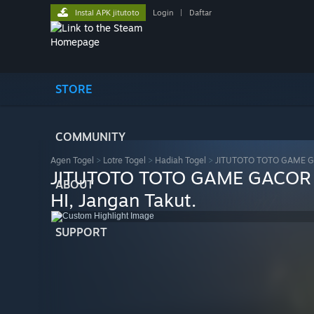
Instal APK jitutoto
Login
|
Daftar
STORE
COMMUNITY
Agen Togel
>
Lotre Togel
>
Hadiah Togel
>
JITUTOTO TOTO GAME GAC
JITUTOTO TOTO GAME GACOR M
ABOUT
HI, Jangan Takut.
SUPPORT