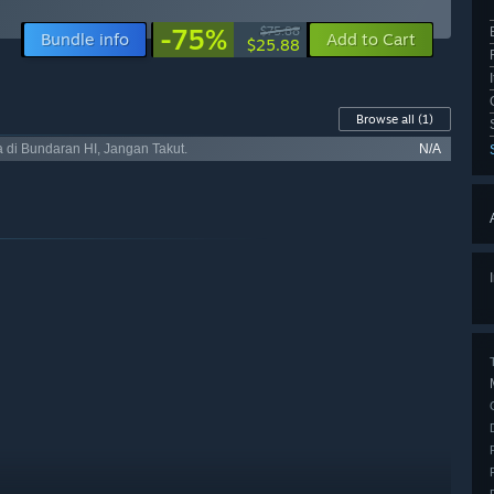
-75%
$75.88
Bundle info
Add to Cart
$25.88
Browse all
(1)
 Bundaran HI, Jangan Takut.
N/A