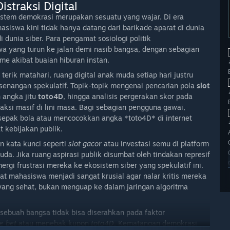
straksi Digital
stem demokrasi merupakan sesuatu yang wajar. Di era
siswa kini tidak hanya datang dari barikade aparat di dunia
 dunia siber. Para pengamat sosiologi politik
a yang turun ke jalan demi nasib bangsa, dengan sebagian
me akibat buaian hiburan instan.
rik matahari, ruang digital anak muda setiap hari justru
senangan spekulatif. Topik-topik mengenai pencarian pola
slot
n angka jitu
toto4D
, hingga analisis pergerakan skor pada
raksi masif di lini masa. Bagi sebagian pengguna gawai,
* sepak bola atau mencocokkan angka *toto4D* di internet
 kebijakan publik.
 kata kunci seperti
slot gacor
atau investasi semu di platform
da. Jika ruang aspirasi publik disumbat oleh tindakan represif
rgi frustrasi mereka ke ekosistem siber yang spekulatif ini.
 mahasiswa menjadi sangat krusial agar nalar kritis mereka
yang sehat, bukan menguap ke dalam jaringan algoritma
ebuah bangsa tidak bisa diserahkan pada faktor
ve bet
atau menebak kupon
toto4D
. Kematangan demokrasi