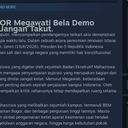
AD MORE
OR Megawati Bela Demo
 Jangan Takut.
putri, menyampaikan pandangannya terkait aksi demonstrasi
a waktu lalu. Dalam sebuah acara peresmian renovasi Istana
r, Senin (15/6/2026), Presiden ke-5 Republik Indonesia
 sah dari warga negara yang memiliki hak konstitusional
swa yang digelar oleh sejumlah Badan Eksekutif Mahasiswa
kan mengapa penyampaian aspirasi yang merupakan bagian dari
ng dinilai sangat ketat. Menurut Megawati, keberadaan
 penting dalam sejarah perjalanan bangsa Indonesia. Oleh
yampaikan kritik seharusnya tetap mendapatkan ruang selama
mahasiswa yang melibatkan sejumlah kampus, termasuk BEM
rtanian Bogor, dan berbagai perguruan tinggi lainnya. Massa
man akibat pengamanan ketat aparat keamanan saat hendak
gelolaan anggaran negara, hingga harga kebutuhan pokok.