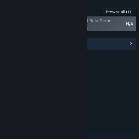
Content For jitutoto Lotre Togel
Browse all
(1)
JITUTOTO TOTO GAME GACOR Megawati Bela Demo
N/A
Mahasiswa di Bundaran HI, Jangan Takut.
View Community Hub
About Lotre Togel
Keyword :
jitutoto Togel
Hadiah Togel
Togel Online
Togel 10 Juta
Nomor Togel 4D
jitutoto resmi
jitutoto link