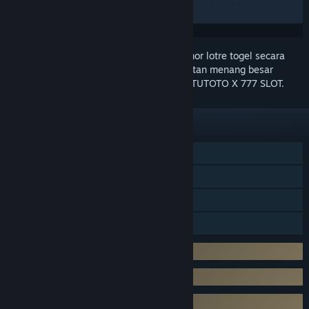
RECENT:
Very Positive
(87% of 7,691)
Agen jitutoto
menampung pembelian nomor lotre togel secara
eceran, namun pemain tetap berkesempatan menang besar
dengan hadiah utama senilai 10 juta di JITUTOTO X 777 SLOT.
FEATURES
Togel 10 Juta
Nomor Togel 4D
JITUTOTO BANDAR TOTO 4D
jitutoto Lotre Togel
Betting Togel Mulai Dari 100 Perak
Terima Pembelian Nomor Lotre Eceran
Hadiah Lotre Togel 4D 10 Juta Rupiah