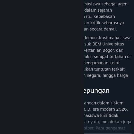
ketat. Menurut Megawati, keberadaan mahasiswa sebagai agen
perubahan sudah menjadi bagian penting dalam sejarah
perjalanan bangsa Indonesia. Oleh karena itu, kebebasan
berpendapat dan kebebasan menyampaikan kritik seharusnya
tetap mendapatkan ruang selama dilakukan secara damai.
Pernyataan tersebut muncul setelah aksi demonstrasi mahasiswa
yang melibatkan sejumlah kampus, termasuk BEM Universitas
Indonesia, Universitas Pancasila, Institut Pertanian Bogor, dan
berbagai perguruan tinggi lainnya. Massa aksi sempat tertahan di
kawasan Jalan Jenderal Sudirman akibat pengamanan ketat
aparat keamanan saat hendak menyampaikan tuntutan terkait
kebijakan ekonomi, pengelolaan anggaran negara, hingga harga
kebutuhan pokok.
Suara Jalanan di Tengah Kepungan
Distraksi Digital
Megawati menilai bahwa perbedaan pandangan dalam sistem
demokrasi merupakan sesuatu yang wajar. Di era modern 2026,
tantangan dalam merawat nalar kritis mahasiswa kini tidak
hanya datang dari barikade aparat di dunia nyata, melainkan juga
dari kepungan eskapisme digital di dunia siber. Para pengamat